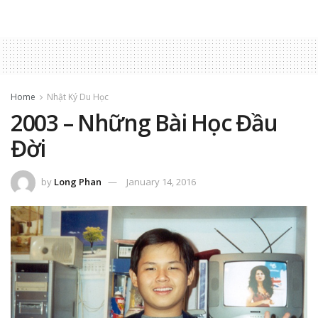
Home
Nhật Ký Du Học
2003 – Những Bài Học Đầu
Đời
by
Long Phan
January 14, 2016