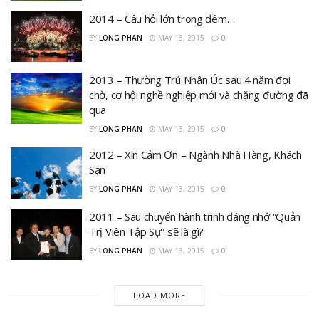
2014 – Câu hỏi lớn trong đêm…
BY
LONG PHAN
MAY 13, 2015
0
2013 – Thường Trú Nhân Úc sau 4 năm đợi
chờ, cơ hội nghề nghiệp mới và chặng đường đã
qua
BY
LONG PHAN
MAY 13, 2015
0
2012 – Xin Cảm Ơn – Ngành Nhà Hàng, Khách
Sạn
BY
LONG PHAN
MAY 13, 2015
0
2011 – Sau chuyến hành trình đáng nhớ “Quản
Trị Viên Tập Sự” sẽ là gì?
BY
LONG PHAN
MAY 13, 2015
0
LOAD MORE