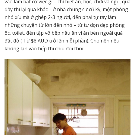
vào làm bất cứ việc gì – chỉ biết ăn, học, chơi và ngủ, qua
đây thì lại quá khác – ở nhà chung cư cũ kỹ, một phòng
nhỏ xíu mà ở ghép 2-3 người, đến phải tự tay làm
những chuyện từ lớn đến nhỏ – từ tự dọn dẹp phòng
ốc, toilet, đến tập vô bếp nấu ăn vì ăn bên ngoài quá
đắt đỏ ( Từ $8 AUD trở lên mỗi phần). Cho nên nếu
không lăn vào bếp thì chịu đói thôi.