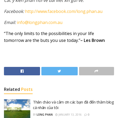
Các ý kiến phản hồi về bài viết xin gửi về:
Facebook:
http://www.facebook.com/long.phan.au
Email:
info@longphan.com.au
“The only limits to the possibilities in your life
tomorrow are the buts you use today.”
– Les Brown
Related
Posts
Thân chào và cảm ơn các bạn đã đến thăm blog
cá nhân của tôi
BY
LONG PHAN
JANUARY 13, 2016
0