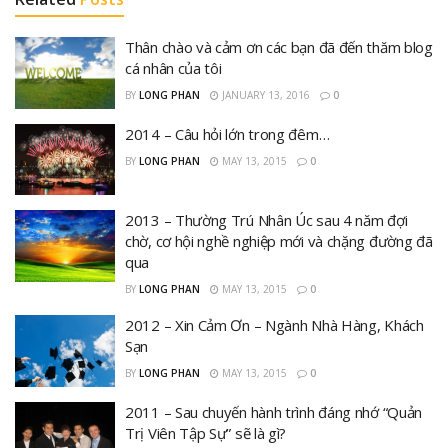
Thân chào và cảm ơn các bạn đã đến thăm blog
cá nhân của tôi
BY
LONG PHAN
JANUARY 13, 2016
0
2014 – Câu hỏi lớn trong đêm…
BY
LONG PHAN
MAY 13, 2015
0
2013 – Thường Trú Nhân Úc sau 4 năm đợi
chờ, cơ hội nghề nghiệp mới và chặng đường đã
qua
BY
LONG PHAN
MAY 13, 2015
0
2012 – Xin Cảm Ơn – Ngành Nhà Hàng, Khách
Sạn
BY
LONG PHAN
MAY 13, 2015
0
2011 – Sau chuyến hành trình đáng nhớ “Quản
Trị Viên Tập Sự” sẽ là gì?