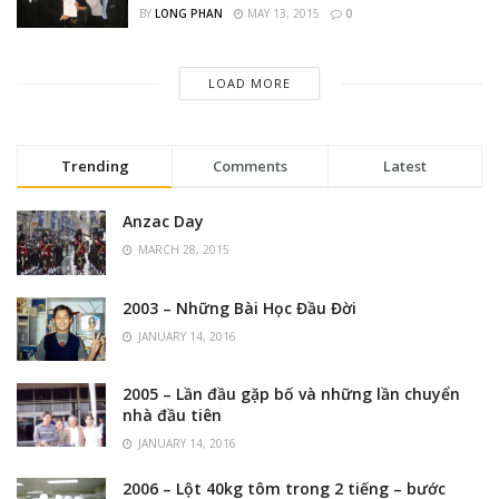
BY
LONG PHAN
MAY 13, 2015
0
LOAD MORE
Trending
Comments
Latest
Anzac Day
MARCH 28, 2015
2003 – Những Bài Học Đầu Đời
JANUARY 14, 2016
2005 – Lần đầu gặp bố và những lần chuyển
nhà đầu tiên
JANUARY 14, 2016
2006 – Lột 40kg tôm trong 2 tiếng – bước