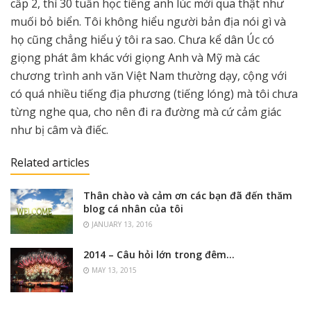
cấp 2, thì 30 tuần học tiếng anh lúc mới qua thật như
muối bỏ biển. Tôi không hiểu người bản địa nói gì và
họ cũng chẳng hiểu ý tôi ra sao. Chưa kể dân Úc có
giọng phát âm khác với giọng Anh và Mỹ mà các
chương trình anh văn Việt Nam thường dạy, cộng với
có quá nhiều tiếng địa phương (tiếng lóng) mà tôi chưa
từng nghe qua, cho nên đi ra đường mà cứ cảm giác
như bị câm và điếc.
Related articles
Thân chào và cảm ơn các bạn đã đến thăm
blog cá nhân của tôi
JANUARY 13, 2016
2014 – Câu hỏi lớn trong đêm…
MAY 13, 2015