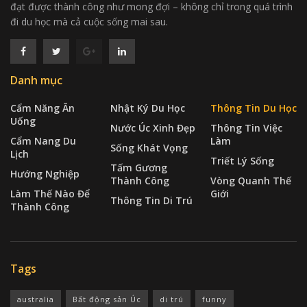
đạt được thành công như mong đợi – không chỉ trong quá trình
đi du học mà cả cuộc sống mai sau.
Danh mục
Cẩm Năng Ăn
Nhật Ký Du Học
Thông Tin Du Học
Uống
Nước Úc Xinh Đẹp
Thông Tin Việc
Cẩm Nang Du
Làm
Sống Khát Vọng
Lịch
Triết Lý Sống
Tấm Gương
Hướng Nghiệp
Thành Công
Vòng Quanh Thế
Làm Thế Nào Để
Giới
Thông Tin Di Trú
Thành Công
Tags
australia
Bất động sản Úc
di trú
funny