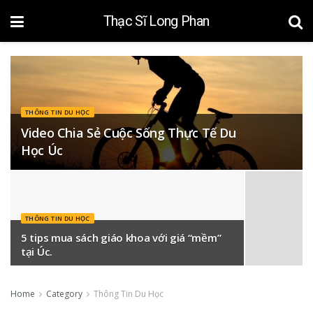
Thạc Sĩ Long Phan
THÔNG TIN DU HỌC
Video Chia Sẻ Cuộc Sống Thực Tế Du
Học Úc
THÔNG TIN DU HỌC
5 tips mua sách giáo khoa với giá “mềm”
tại Úc.
Home
Category
Thông Tin Du Học