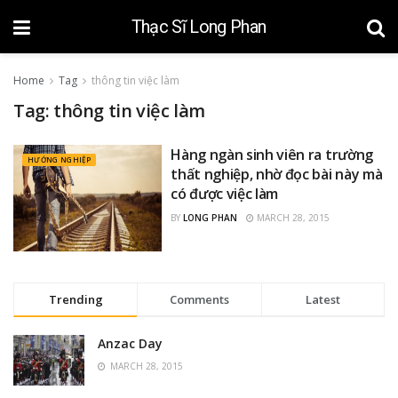
Thạc Sĩ Long Phan
Home
Tag
thông tin việc làm
Tag:
thông tin việc làm
Hàng ngàn sinh viên ra trường
HƯỚNG NGHIỆP
thất nghiệp, nhờ đọc bài này mà
có được việc làm
BY
LONG PHAN
MARCH 28, 2015
Trending
Comments
Latest
Anzac Day
MARCH 28, 2015