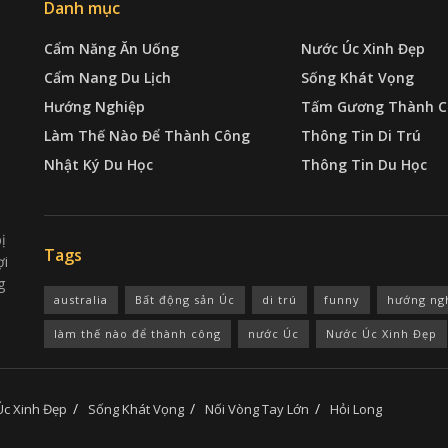
Danh mục
Cẩm Năng Ăn Uống
Nước Úc Xinh Đẹp
Cẩm Nang Du Lịch
Sống Khát Vọng
Hướng Nghiệp
Tấm Gương Thành C
Làm Thế Nào Để Thành Công
Thông Tin Di Trú
Nhật Ký Du Học
Thông Tin Du Học
ị
Tags
ợi
g
australia
Bất động sản Úc
di trú
funny
hướng ng
làm thế nào để thành công
nước Úc
Nước Úc Xinh Đẹp
Úc Xinh Đẹp
Sống Khát Vọng
Nối Vòng Tay Lớn
Hỏi Long