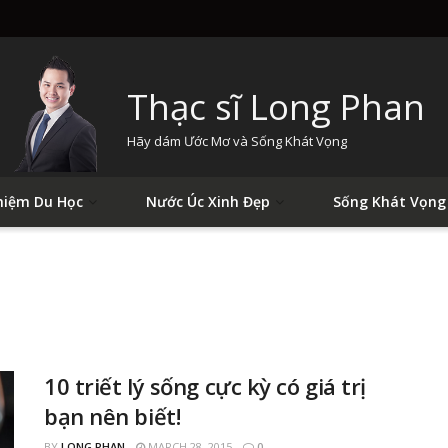
Thạc sĩ Long Phan
Hãy dám Ước Mơ và Sống Khát Vọng
hiệm Du Học
Nước Úc Xinh Đẹp
Sống Khát Vọng
10 triết lý sống cực kỳ có giá trị
bạn nên biết!
BY
LONG PHAN
MARCH 28, 2015
0