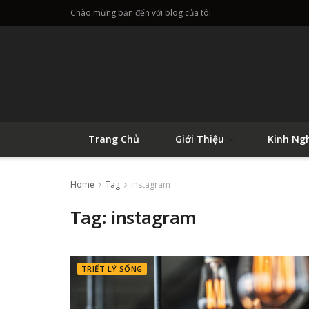
Chào mừng bạn đến với blog của tôi
Trang Chủ
Giới Thiệu
Kinh Ng
Home
Tag
instagram
Tag:
instagram
TRIẾT LÝ SỐNG